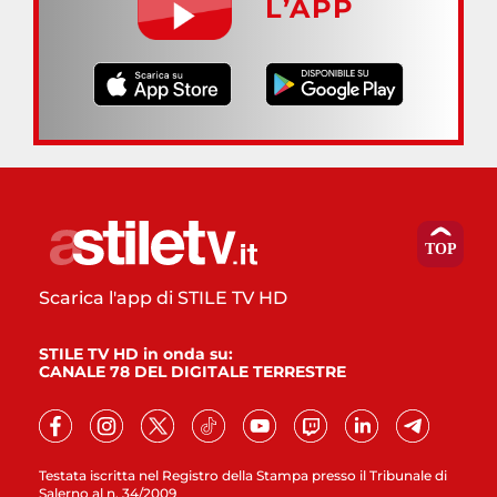
L’APP
Scarica l'app di STILE TV HD
STILE TV HD in onda su:
CANALE 78 DEL DIGITALE TERRESTRE
Testata iscritta nel Registro della Stampa presso il Tribunale di
Salerno al n. 34/2009