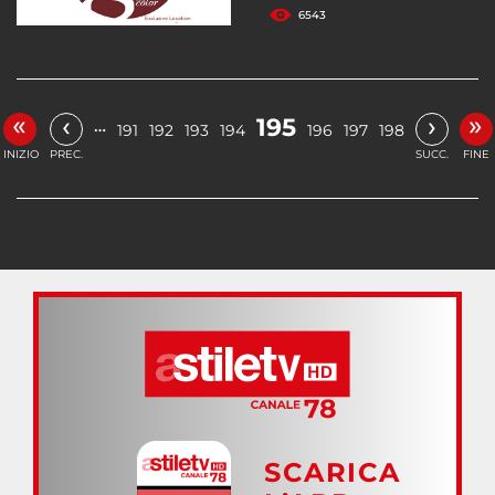
6543
«
»
‹
›
195
…
191
192
193
194
196
197
198
INIZIO
PREC.
SUCC.
FINE
SCARICA