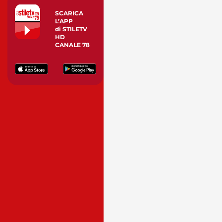
SCARICA
L’APP
di STILETV
HD
CANALE 78