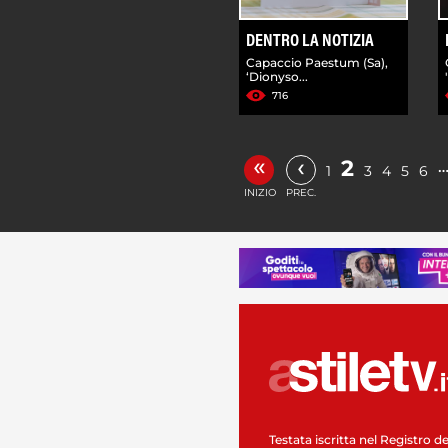
DENTRO LA NOTIZIA
Capaccio Paestum (Sa),
‘Dionyso...
716
«
‹
2
1
3
4
5
6
INIZIO
PREC.
Testata iscritta nel Registro de