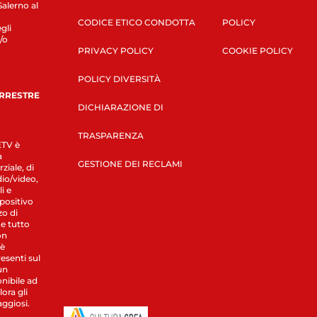
Salerno al
CODICE ETICO CONDOTTA
POLICY
gli
/o
PRIVACY POLICY
COOKIE POLICY
POLICY DIVERSITÀ
ERRESTRE
DICHIARAZIONE DI
TRASPARENZA
LETV è
a
GESTIONE DEI RECLAMI
ziale, di
dio/video,
i e
spositivo
zo di
 e tutto
on
 è
esenti sul
un
nibile ad
ora gli
aggiosi.