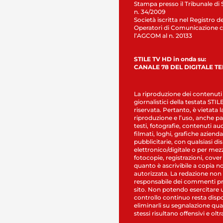
Stampa presso il Tribunale di 
n. 34/2009
Società iscritta nel Registro de
Operatori di Comunicazione c
l’AGCOM al n. 20133
STILE TV HD in onda su:
CANALE 78 DEL DIGITALE T
La riproduzione dei contenuti
giornalistici della testata STI
riservata. Pertanto, è vietata l
riproduzione e l’uso, anche par
testi, fotografie, contenuti au
filmati, loghi, grafiche aziendal
pubblicitarie, con qualsiasi di
elettronico/digitale o per mez
fotocopie, registrazioni, cover
quanto è ascrivibile a copia n
autorizzata. La redazione non
responsabile dei commenti pr
sito. Non potendo esercitare 
controllo continuo resta dispo
eliminarli su segnalazione qual
stessi risultano offensivi e oltr