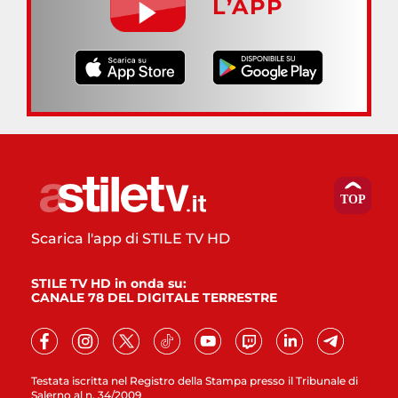
L’APP
Scarica l'app di STILE TV HD
STILE TV HD in onda su:
CANALE 78 DEL DIGITALE TERRESTRE
Testata iscritta nel Registro della Stampa presso il Tribunale di
Salerno al n. 34/2009