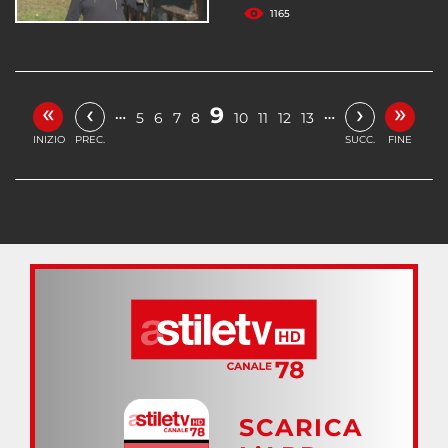
1165
«
»
‹
›
9
…
…
5
6
7
8
10
11
12
13
INIZIO
PREC.
SUCC.
FINE
SCARICA