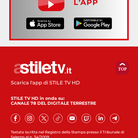
L’APP
Scarica l'app di STILE TV HD
STILE TV HD in onda su:
CANALE 78 DEL DIGITALE TERRESTRE
Testata iscritta nel Registro della Stampa presso il Tribunale di
Salerno al n. 34/2009