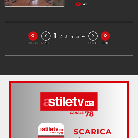
45
«
»
‹
›
1
…
2
3
4
5
INIZIO
PREC.
SUCC.
FINE
SCARICA