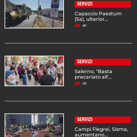
SERVIZI
Capaccio Paestum
(Sa), ulterior...
89
SERVIZI
Salerno, "Basta
precariato all'...
58
SERVIZI
Campi Flegrei. Sisma,
aumentano...