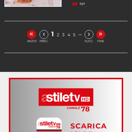
727
«
»
‹
›
1
…
2
3
4
5
INIZIO
PREC.
SUCC.
FINE
SCARICA