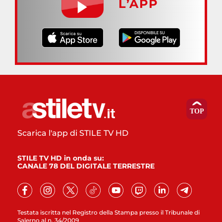
L’APP
Scarica l'app di STILE TV HD
STILE TV HD in onda su:
CANALE 78 DEL DIGITALE TERRESTRE
Testata iscritta nel Registro della Stampa presso il Tribunale di
Salerno al n. 34/2009