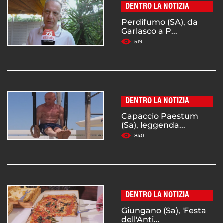
DENTRO LA NOTIZIA
Perdifumo (SA), da
Garlasco a P...
519
DENTRO LA NOTIZIA
Capaccio Paestum
(Sa), leggenda...
840
DENTRO LA NOTIZIA
Giungano (Sa), 'Festa
dell'Anti...