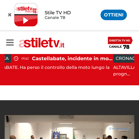
Stile TV HD
OTTIENI
Canale 78
Castellabate, incidente in moto: 27enne in ospedale
CRONACA
18:11
l controllo della moto lungo la
ALTAVILLA SILENTINA. Grave i
progn...