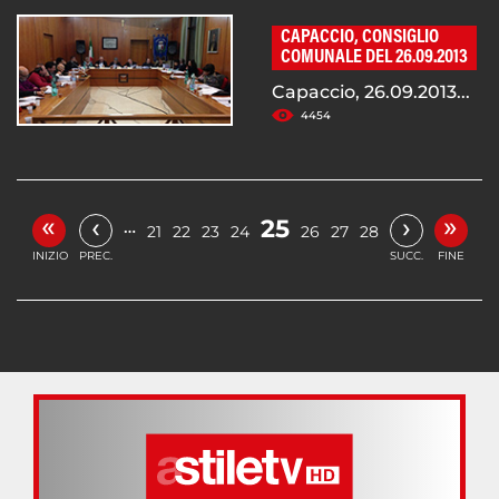
CAPACCIO, CONSIGLIO
COMUNALE DEL 26.09.2013
Capaccio, 26.09.2013...
4454
«
»
‹
›
25
…
21
22
23
24
26
27
28
INIZIO
PREC.
SUCC.
FINE