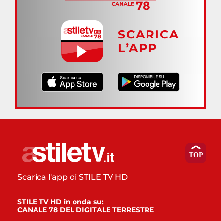
SCARICA
L’APP
Scarica l'app di STILE TV HD
STILE TV HD in onda su:
CANALE 78 DEL DIGITALE TERRESTRE