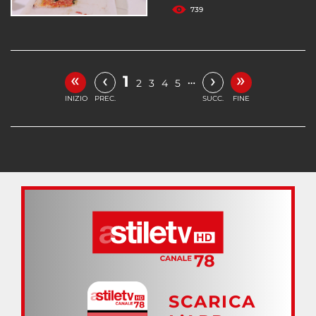
739
«
»
‹
›
1
…
2
3
4
5
INIZIO
PREC.
SUCC.
FINE
SCARICA