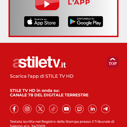
L’APP
Scarica l'app di STILE TV HD
STILE TV HD in onda su:
CANALE 78 DEL DIGITALE TERRESTRE
Testata iscritta nel Registro della Stampa presso il Tribunale di
Salerno al n. 34/2009