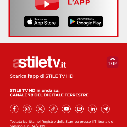
L’APP
Scarica l'app di STILE TV HD
STILE TV HD in onda su:
CANALE 78 DEL DIGITALE TERRESTRE
Testata iscritta nel Registro della Stampa presso il Tribunale di
Salerno al n. 34/2009