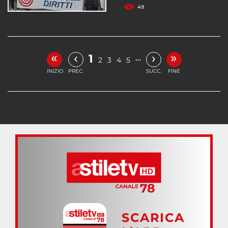
49
«
»
‹
›
1
…
2
3
4
5
INIZIO
PREC.
SUCC.
FINE
SCARICA