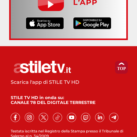
L’APP
Scarica l'app di STILE TV HD
STILE TV HD in onda su:
CANALE 78 DEL DIGITALE TERRESTRE
Testata iscritta nel Registro della Stampa presso il Tribunale di
Salerno al n. 34/2009