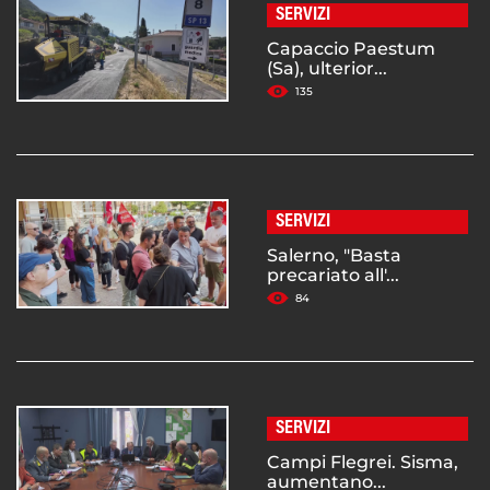
SERVIZI
Capaccio Paestum
(Sa), ulterior...
135
SERVIZI
Salerno, "Basta
precariato all'...
84
SERVIZI
Campi Flegrei. Sisma,
aumentano...