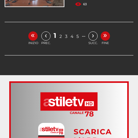
63
«
»
‹
›
1
…
2
3
4
5
INIZIO
PREC.
SUCC.
FINE
SCARICA