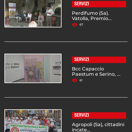
SERVIZI
Perdifumo (Sa).
Vatolla, Premio...
67
SERVIZI
Bcc Capaccio
Paestum e Serino, ...
61
SERVIZI
Agropoli (Sa), cittadini
incate...