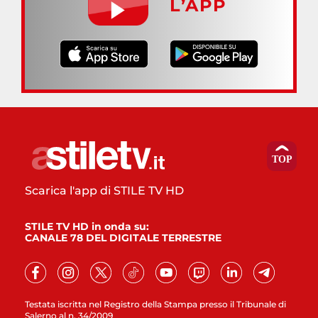
L’APP
Scarica l'app di STILE TV HD
STILE TV HD in onda su:
CANALE 78 DEL DIGITALE TERRESTRE
Testata iscritta nel Registro della Stampa presso il Tribunale di
Salerno al n. 34/2009