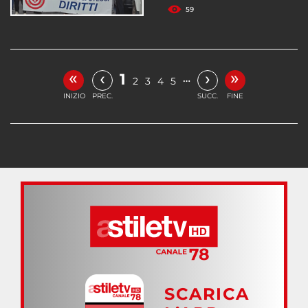
59
«
»
‹
›
1
…
2
3
4
5
INIZIO
PREC.
SUCC.
FINE
SCARICA