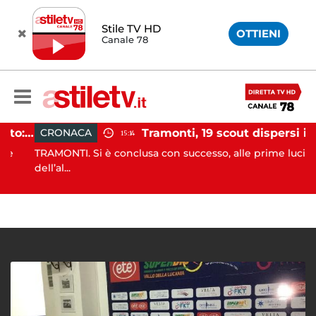
Stile TV HD
OTTIENI
Canale 78
Incidente agricolo nel Cilento: trattore si ribalta, muore 71enne
Tramonti, 19 scout dispersi in montagna salvati dai vigili del fuoco
CRONACA
15:14
TRAMONTI. Si è conclusa con successo, alle prime luci
dell’al...