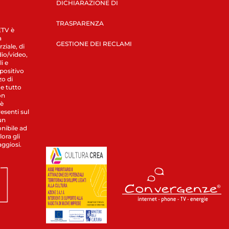
DICHIARAZIONE DI
TRASPARENZA
LETV è
a
GESTIONE DEI RECLAMI
ziale, di
dio/video,
i e
spositivo
zo di
 e tutto
on
 è
esenti sul
un
nibile ad
ora gli
aggiosi.