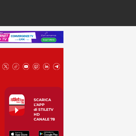
SCARICA
L’APP
di STILETV
HD
CANALE 78