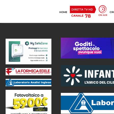
HOME
CR