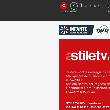
«
‹
1
…
2
3
4
5
INIZIO
PREC.
S
Testata iscritta nel Registro de
Stampa presso il Tribunale di 
n. 34/2009
Società iscritta nel Registro de
Operatori di Comunicazione c
l’AGCOM al n. 20133
STILE TV HD in onda su:
CANALE 78 DEL DIGITALE T