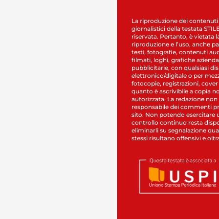
La riproduzione dei contenuti
giornalistici della testata STI
riservata. Pertanto, è vietata l
riproduzione e l’uso, anche par
testi, fotografie, contenuti au
filmati, loghi, grafiche aziendal
pubblicitarie, con qualsiasi di
elettronico/digitale o per mez
fotocopie, registrazioni, cover
quanto è ascrivibile a copia n
autorizzata. La redazione non
responsabile dei commenti pr
sito. Non potendo esercitare 
controllo continuo resta dispo
eliminarli su segnalazione qual
stessi risultano offensivi e oltr