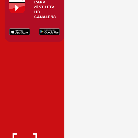
L’APP
di STILETV
HD
CANALE 78