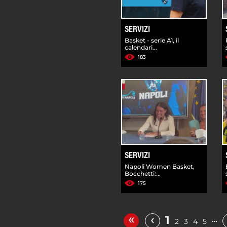
SERVIZI
Basket - serie A1, il
calendari...
183
SERVIZI
Napoli Women Basket,
Bocchetti:...
175
«
‹
1
…
2
3
4
5