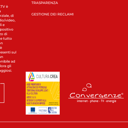
TRASPARENZA
LETV è
a
GESTIONE DEI RECLAMI
ziale, di
dio/video,
i e
spositivo
zo di
 e tutto
on
 è
esenti sul
un
nibile ad
ora gli
aggiosi.