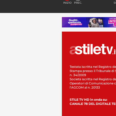
INIZIO
PREC.
S
Testata iscritta nel Registro de
Stampa presso il Tribunale di 
n. 34/2009
Società iscritta nel Registro de
Operatori di Comunicazione c
l’AGCOM al n. 20133
STILE TV HD in onda su:
CANALE 78 DEL DIGITALE T