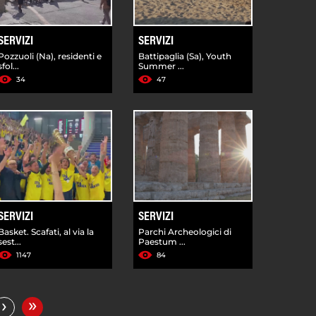
SERVIZI
SERVIZI
Pozzuoli (Na), residenti e
Battipaglia (Sa), Youth
sfol...
Summer ...
34
47
SERVIZI
SERVIZI
Basket. Scafati, al via la
Parchi Archeologici di
sest...
Paestum ...
1147
84
»
›