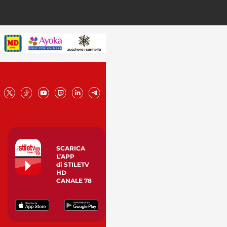
SCARICA
L’APP
di STILETV
HD
CANALE 78