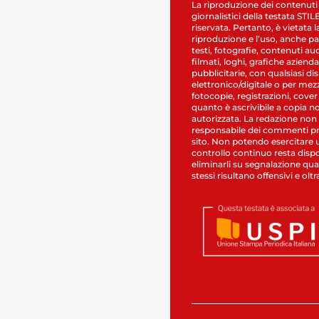
La riproduzione dei contenuti
giornalistici della testata STI
riservata. Pertanto, è vietata l
riproduzione e l’uso, anche par
testi, fotografie, contenuti au
filmati, loghi, grafiche aziendal
pubblicitarie, con qualsiasi di
elettronico/digitale o per mez
fotocopie, registrazioni, cover
quanto è ascrivibile a copia n
autorizzata. La redazione non
responsabile dei commenti pr
sito. Non potendo esercitare 
controllo continuo resta dispo
eliminarli su segnalazione qual
stessi risultano offensivi e oltr