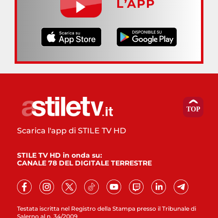
L’APP
Scarica l'app di STILE TV HD
STILE TV HD in onda su:
CANALE 78 DEL DIGITALE TERRESTRE
Testata iscritta nel Registro della Stampa presso il Tribunale di
Salerno al n. 34/2009