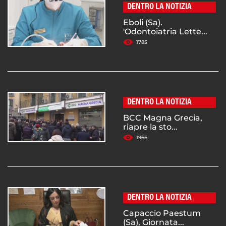
DENTRO LA NOTIZIA
Eboli (Sa).
'Odontoiatria Lette...
1785
DENTRO LA NOTIZIA
BCC Magna Grecia,
riapre la sto...
1966
DENTRO LA NOTIZIA
Capaccio Paestum
(Sa), Giornata...