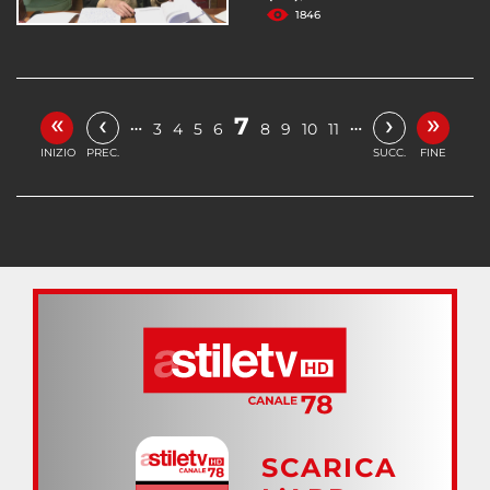
1846
«
»
‹
›
7
…
…
3
4
5
6
8
9
10
11
INIZIO
PREC.
SUCC.
FINE
SCARICA