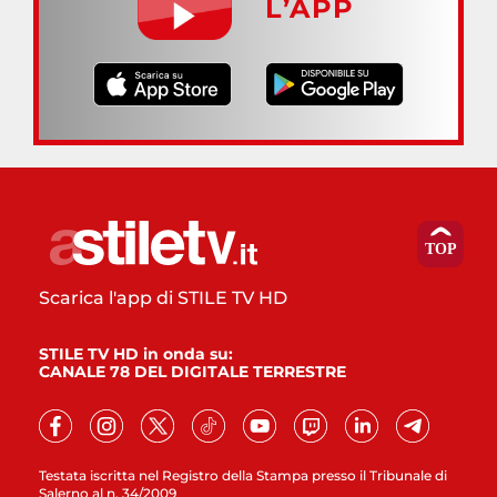
L’APP
Scarica l'app di STILE TV HD
STILE TV HD in onda su:
CANALE 78 DEL DIGITALE TERRESTRE
Testata iscritta nel Registro della Stampa presso il Tribunale di
Salerno al n. 34/2009