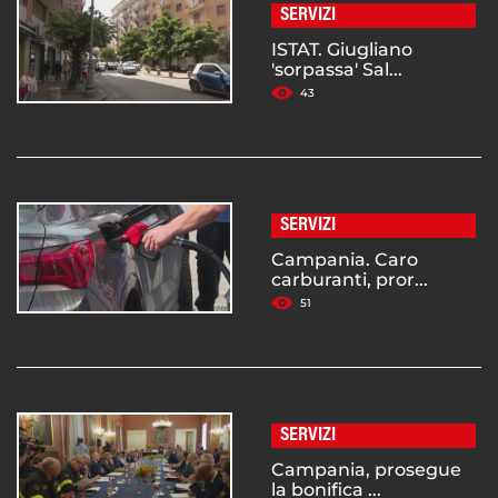
SERVIZI
ISTAT. Giugliano
'sorpassa' Sal...
43
SERVIZI
Campania. Caro
carburanti, pror...
51
SERVIZI
Campania, prosegue
la bonifica ...