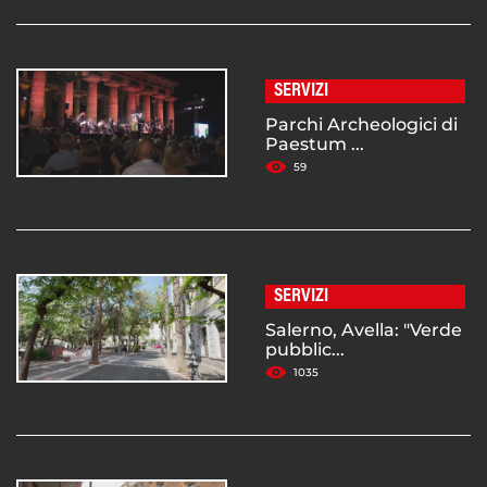
SERVIZI
Parchi Archeologici di
Paestum ...
59
SERVIZI
Salerno, Avella: "Verde
pubblic...
1035