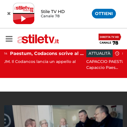
Stile TV HD
OTTIENI
Canale 78
Paestum, Codacons scrive al ministro Giuli: "Rilanciare scavi dell'Anfiteatro nell'area archeologica"
ATTUALITÀ
15:05
os lancia un appello al
CAPACCIO PAESTUM. Incisiva azi
Capaccio Paes...