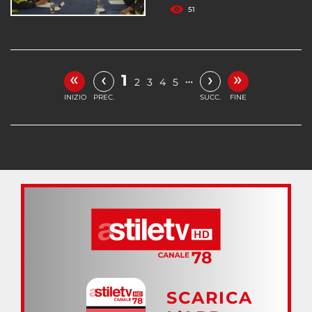
51
«
»
‹
›
1
…
2
3
4
5
INIZIO
PREC.
SUCC.
FINE
SCARICA