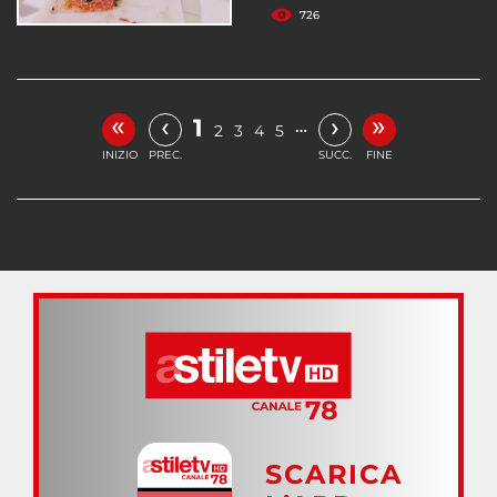
726
«
»
‹
›
1
…
2
3
4
5
INIZIO
PREC.
SUCC.
FINE
SCARICA