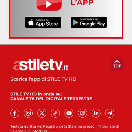
L’APP
Scarica l'app di STILE TV HD
STILE TV HD in onda su:
CANALE 78 DEL DIGITALE TERRESTRE
Testata iscritta nel Registro della Stampa presso il Tribunale di
Salerno al n. 34/2009