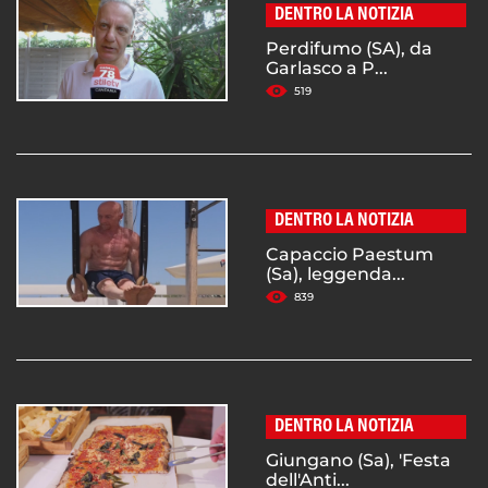
DENTRO LA NOTIZIA
Perdifumo (SA), da
Garlasco a P...
519
DENTRO LA NOTIZIA
Capaccio Paestum
(Sa), leggenda...
839
DENTRO LA NOTIZIA
Giungano (Sa), 'Festa
dell'Anti...