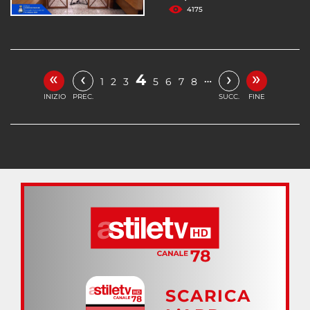
4175
«
»
‹
›
4
…
1
2
3
5
6
7
8
INIZIO
PREC.
SUCC.
FINE
SCARICA