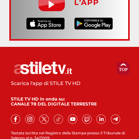
L’APP
Scarica l'app di STILE TV HD
STILE TV HD in onda su:
CANALE 78 DEL DIGITALE TERRESTRE
Testata iscritta nel Registro della Stampa presso il Tribunale di
Salerno al n. 34/2009