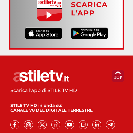
SCARICA
L’APP
Scarica l'app di STILE TV HD
STILE TV HD in onda su:
CANALE 78 DEL DIGITALE TERRESTRE