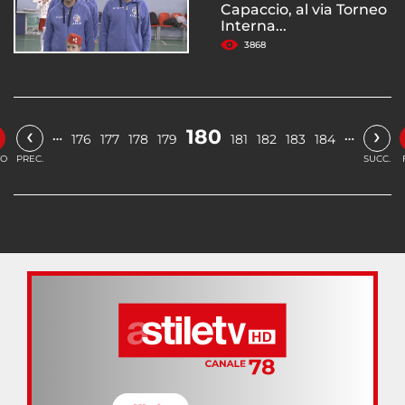
Capaccio, al via Torneo
Interna...
3868
‹
›
180
…
…
176
177
178
179
181
182
183
184
IO
PREC.
SUCC.