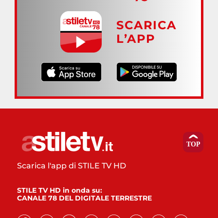
SCARICA
L’APP
Scarica l'app di STILE TV HD
STILE TV HD in onda su:
CANALE 78 DEL DIGITALE TERRESTRE