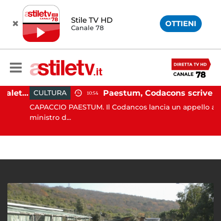
Stile TV HD
OTTIENI
Canale 78
Martina Carbonaro, braccialetto elettronico per i genitori della 14enne uccisa dall'ex
Paestum, Codacons scrive al ministro Giuli: "Rilanciare scavi dell'Anfiteatro nell'area archeologica"
CULTURA
10:54
CAPACCIO PAESTUM. Il Codancos lancia un appello al
ministro d...