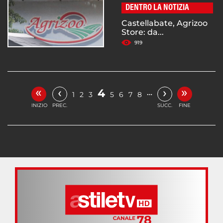
DENTRO LA NOTIZIA
Castellabate, Agrizoo
Store: da...
919
«
»
‹
›
4
…
1
2
3
5
6
7
8
INIZIO
PREC.
SUCC.
FINE