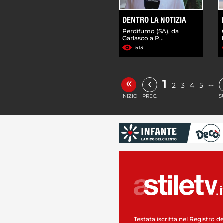
DENTRO LA NOTIZIA
Perdifumo (SA), da
Garlasco a P...
513
«
‹
1
…
2
3
4
5
INIZIO
PREC.
S
Testata iscritta nel Registro de