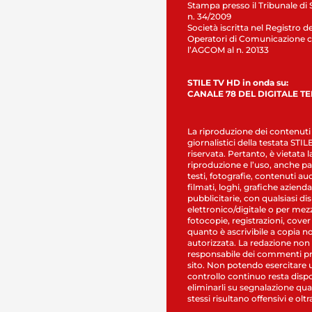
Stampa presso il Tribunale di 
n. 34/2009
Società iscritta nel Registro de
Operatori di Comunicazione c
l’AGCOM al n. 20133
STILE TV HD in onda su:
CANALE 78 DEL DIGITALE T
La riproduzione dei contenuti
giornalistici della testata STI
riservata. Pertanto, è vietata l
riproduzione e l’uso, anche par
testi, fotografie, contenuti au
filmati, loghi, grafiche aziendal
pubblicitarie, con qualsiasi di
elettronico/digitale o per mez
fotocopie, registrazioni, cover
quanto è ascrivibile a copia n
autorizzata. La redazione non
responsabile dei commenti pr
sito. Non potendo esercitare 
controllo continuo resta dispo
eliminarli su segnalazione qual
stessi risultano offensivi e oltr