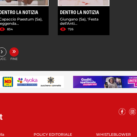
DENTRO LA NOTIZIA
DENTRO LA NOTIZIA
Capaccio Paestum (Sa),
Giungano (Sa), 'Festa
leggenda...
dell'Anti...
834
726
»
›
UCC.
FINE
lla
POLICY EDITORIALE
WHISTLEBLOWER