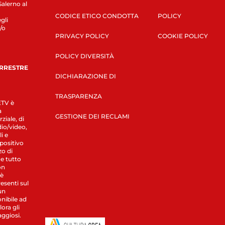
Salerno al
CODICE ETICO CONDOTTA
POLICY
gli
/o
PRIVACY POLICY
COOKIE POLICY
POLICY DIVERSITÀ
ERRESTRE
DICHIARAZIONE DI
TRASPARENZA
LETV è
a
GESTIONE DEI RECLAMI
ziale, di
dio/video,
i e
spositivo
zo di
 e tutto
on
 è
esenti sul
un
nibile ad
ora gli
aggiosi.