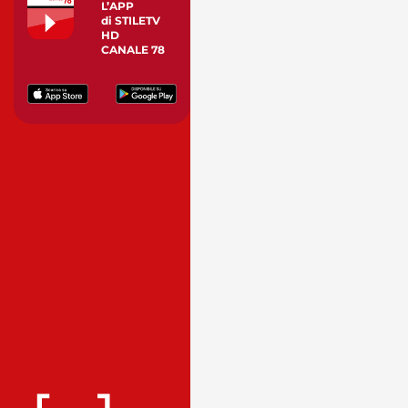
L’APP
di STILETV
HD
CANALE 78