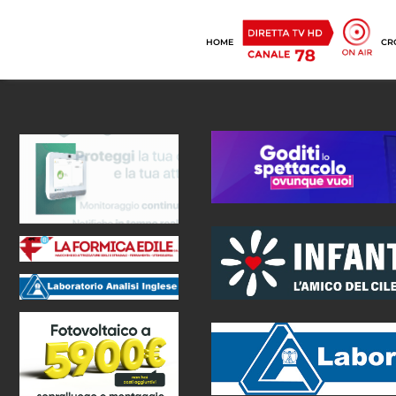
HOME
CR