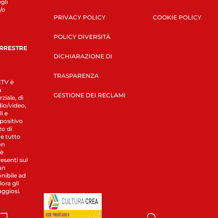
gli
/o
PRIVACY POLICY
COOKIE POLICY
POLICY DIVERSITÀ
ERRESTRE
DICHIARAZIONE DI
TRASPARENZA
LETV è
a
GESTIONE DEI RECLAMI
ziale, di
dio/video,
i e
spositivo
zo di
 e tutto
on
 è
esenti sul
un
nibile ad
ora gli
aggiosi.