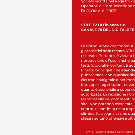
Società iscritta nel Registro de
Operatori di Comunicazione c
l’AGCOM al n. 20133
STILE TV HD in onda su:
CANALE 78 DEL DIGITALE T
La riproduzione dei contenuti
giornalistici della testata STI
riservata. Pertanto, è vietata l
riproduzione e l’uso, anche par
testi, fotografie, contenuti au
filmati, loghi, grafiche aziendal
pubblicitarie, con qualsiasi di
elettronico/digitale o per mez
fotocopie, registrazioni, cover
quanto è ascrivibile a copia n
autorizzata. La redazione non
responsabile dei commenti pr
sito. Non potendo esercitare 
controllo continuo resta dispo
eliminarli su segnalazione qual
stessi risultano offensivi e oltr