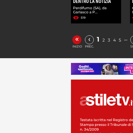
DENTRO LA NOTIZIA
Perdifumo (SA), da
Garlasco a P...
519
«
‹
1
…
2
3
4
5
INIZIO
PREC.
S
Testata iscritta nel Registro de
Stampa presso il Tribunale di 
n. 34/2009