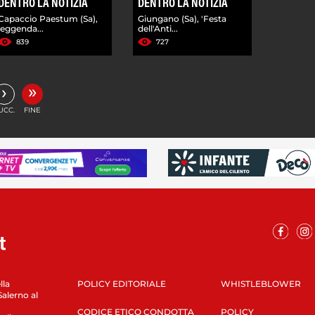
DENTRO LA NOTIZIA
DENTRO LA NOTIZIA
Capaccio Paestum (Sa),
Giungano (Sa), 'Festa
leggenda...
dell'Anti...
839
727
»
›
UCC.
FINE
lla
POLICY EDITORIALE
WHISTLEBLOWER
Salerno al
CODICE ETICO CONDOTTA
POLICY