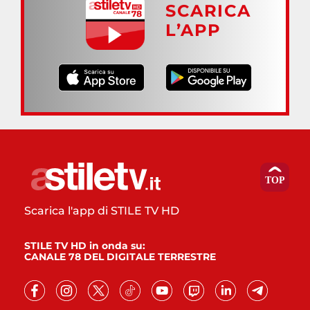
SCARICA
L’APP
Scarica l'app di STILE TV HD
STILE TV HD in onda su:
CANALE 78 DEL DIGITALE TERRESTRE