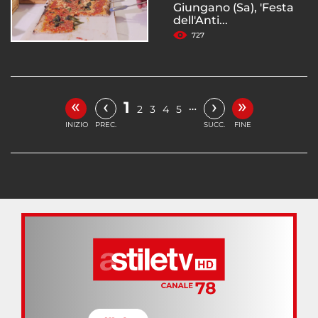
Giungano (Sa), 'Festa
dell'Anti...
727
«
»
‹
›
1
…
2
3
4
5
INIZIO
PREC.
SUCC.
FINE