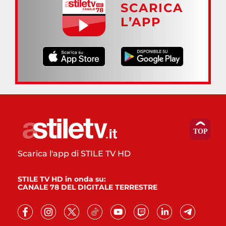
SCARICA
L’APP
Scarica l'app di STILE TV HD
STILE TV HD in onda su:
CANALE 78 DEL DIGITALE TERRESTRE