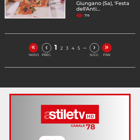
Giungano (Sa), 'Festa
dell'Anti...
719
«
»
‹
›
1
…
2
3
4
5
INIZIO
PREC.
SUCC.
FINE