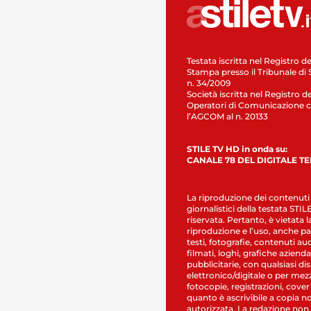
Testata iscritta nel Registro de
Stampa presso il Tribunale di 
n. 34/2009
Società iscritta nel Registro de
Operatori di Comunicazione c
l’AGCOM al n. 20133
STILE TV HD in onda su:
CANALE 78 DEL DIGITALE T
La riproduzione dei contenuti
giornalistici della testata STI
riservata. Pertanto, è vietata l
riproduzione e l’uso, anche par
testi, fotografie, contenuti au
filmati, loghi, grafiche aziendal
pubblicitarie, con qualsiasi di
elettronico/digitale o per mez
fotocopie, registrazioni, cover
quanto è ascrivibile a copia n
autorizzata. La redazione non