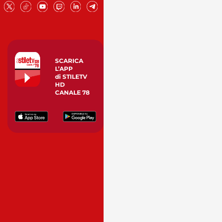
SCARICA
L’APP
di STILETV
HD
CANALE 78