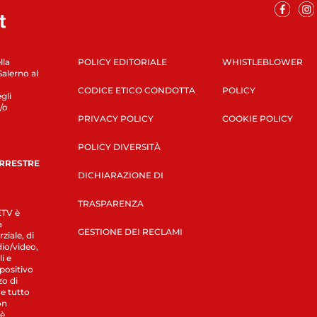
lla
POLICY EDITORIALE
WHISTLEBLOWER
Salerno al
CODICE ETICO CONDOTTA
POLICY
gli
/o
PRIVACY POLICY
COOKIE POLICY
POLICY DIVERSITÀ
ERRESTRE
DICHIARAZIONE DI
TRASPARENZA
LETV è
a
GESTIONE DEI RECLAMI
ziale, di
dio/video,
i e
spositivo
zo di
 e tutto
on
 è