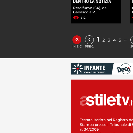
DENTRO LA NOTIZIA
Perdifumo (SA), da
Garlasco a P...
512
«
‹
1
…
2
3
4
5
INIZIO
PREC.
S
Testata iscritta nel Registro de
Stampa presso il Tribunale di 
n. 34/2009