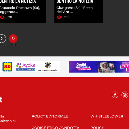
DENTRO LA NOTIZIA
DENTRO LA NOTIZIA
Capaccio Paestum (Sa),
Giungano (Sa), 'Festa
leggenda...
dell'Anti...
828
709
»
›
UCC.
FINE
lla
POLICY EDITORIALE
WHISTLEBLOWER
Salerno al
CODICE ETICO CONDOTTA
POLICY