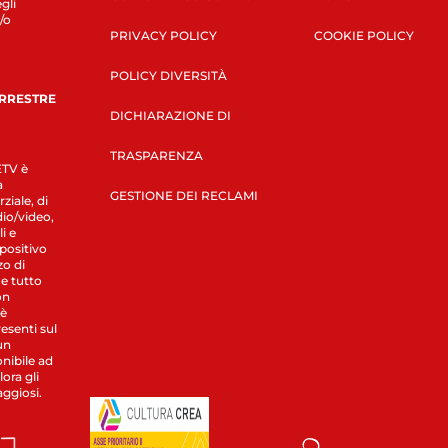
gli
/o
PRIVACY POLICY
COOKIE POLICY
POLICY DIVERSITÀ
ERRESTRE
DICHIARAZIONE DI
TRASPARENZA
LETV è
a
GESTIONE DEI RECLAMI
ziale, di
dio/video,
i e
spositivo
zo di
 e tutto
on
 è
esenti sul
un
nibile ad
ora gli
aggiosi.