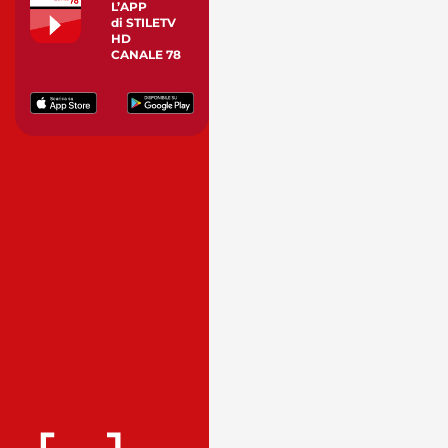
L’APP
di STILETV
HD
CANALE 78