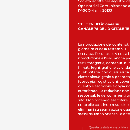
Società iscritta nel Registro de
Operatori di Comunicazione c
l’AGCOM al n. 20133
STILE TV HD in onda su:
CANALE 78 DEL DIGITALE T
La riproduzione dei contenuti
giornalistici della testata STI
riservata. Pertanto, è vietata l
riproduzione e l’uso, anche par
testi, fotografie, contenuti au
filmati, loghi, grafiche aziendal
pubblicitarie, con qualsiasi di
elettronico/digitale o per mez
fotocopie, registrazioni, cover
quanto è ascrivibile a copia n
autorizzata. La redazione non
responsabile dei commenti pr
sito. Non potendo esercitare 
controllo continuo resta dispo
eliminarli su segnalazione qual
stessi risultano offensivi e oltr