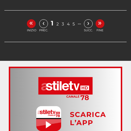
«
»
‹
›
1
…
2
3
4
5
INIZIO
PREC.
SUCC.
FINE
SCARICA
L’APP