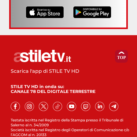
Scarica l'app di STILE TV HD
STILE TV HD in onda su:
CANALE 78 DEL DIGITALE TERRESTRE
Testata iscritta nel Registro della Stampa presso il Tribunale di
Salerno al n. 34/2009
Società iscritta nel Registro degli Operatori di Comunicazione c/o
l’AGCOM al n. 20133