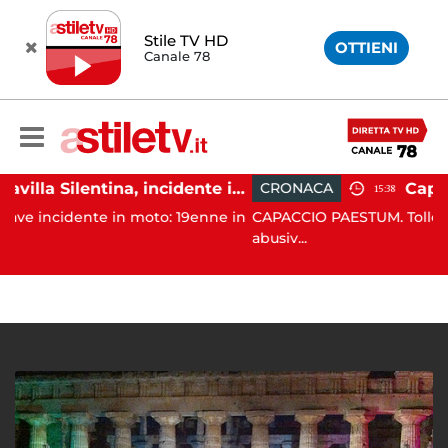
Stile TV HD
OTTIENI
Canale 78
Altavilla Silentina, incidente in moto nella notte: 19enne in prognosi riservata
CRONACA
15:38
 in moto: 19enne in
CAPACCIO PAESTUM. Tolleranza zero contr
abusiv...