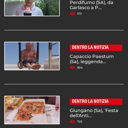
Perdifumo (SA), da
Garlasco a P...
513
DENTRO LA NOTIZIA
Capaccio Paestum
(Sa), leggenda...
834
DENTRO LA NOTIZIA
Giungano (Sa), 'Festa
dell'Anti...
725