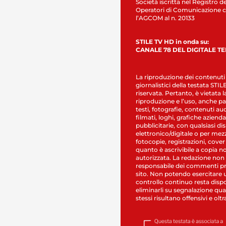
Società iscritta nel Registro de
Operatori di Comunicazione c
l’AGCOM al n. 20133
STILE TV HD in onda su:
CANALE 78 DEL DIGITALE T
La riproduzione dei contenuti
giornalistici della testata STI
riservata. Pertanto, è vietata l
riproduzione e l’uso, anche par
testi, fotografie, contenuti au
filmati, loghi, grafiche aziendal
pubblicitarie, con qualsiasi di
elettronico/digitale o per mez
fotocopie, registrazioni, cover
quanto è ascrivibile a copia n
autorizzata. La redazione non
responsabile dei commenti pr
sito. Non potendo esercitare 
controllo continuo resta dispo
eliminarli su segnalazione qual
stessi risultano offensivi e oltr