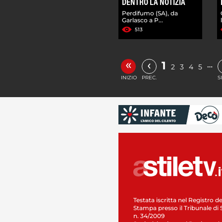
DENTRO LA NOTIZIA
Perdifumo (SA), da
Garlasco a P...
513
«
‹
1
…
2
3
4
5
INIZIO
PREC.
S
Testata iscritta nel Registro de
Stampa presso il Tribunale di 
n. 34/2009