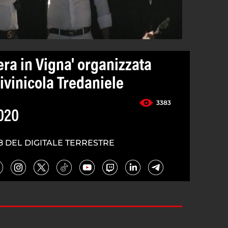
era in Vigna' organizzata
tivinicola Tredaniele
3383
020
8 DEL DIGITALE TERRESTRE