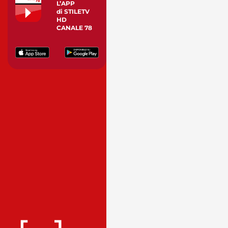
L’APP
di STILETV
HD
CANALE 78