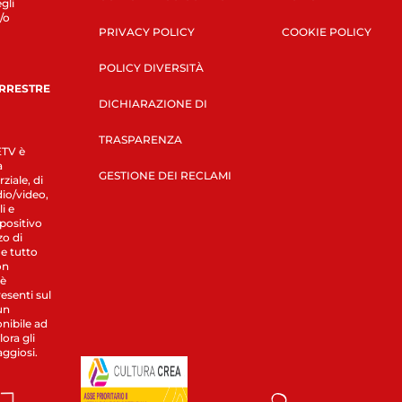
gli
/o
PRIVACY POLICY
COOKIE POLICY
POLICY DIVERSITÀ
ERRESTRE
DICHIARAZIONE DI
TRASPARENZA
LETV è
a
GESTIONE DEI RECLAMI
ziale, di
dio/video,
i e
spositivo
zo di
 e tutto
on
 è
esenti sul
un
nibile ad
ora gli
aggiosi.