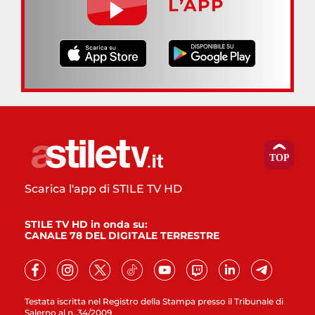
L’APP
Scarica l'app di STILE TV HD
STILE TV HD in onda su:
CANALE 78 DEL DIGITALE TERRESTRE
Testata iscritta nel Registro della Stampa presso il Tribunale di
Salerno al n. 34/2009