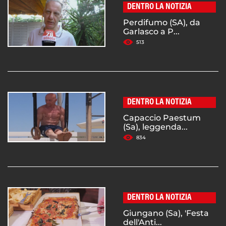
DENTRO LA NOTIZIA
Perdifumo (SA), da
Garlasco a P...
513
DENTRO LA NOTIZIA
Capaccio Paestum
(Sa), leggenda...
834
DENTRO LA NOTIZIA
Giungano (Sa), 'Festa
dell'Anti...