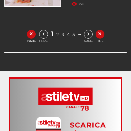
725
«
»
‹
›
1
…
2
3
4
5
INIZIO
PREC.
SUCC.
FINE
SCARICA