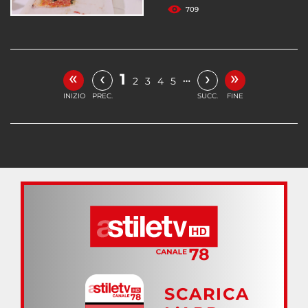
709
«
»
‹
›
1
…
2
3
4
5
INIZIO
PREC.
SUCC.
FINE
SCARICA