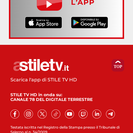
L’APP
Scarica l'app di STILE TV HD
STILE TV HD in onda su:
CANALE 78 DEL DIGITALE TERRESTRE
Testata iscritta nel Registro della Stampa presso il Tribunale di
Salerno al n. 34/2009