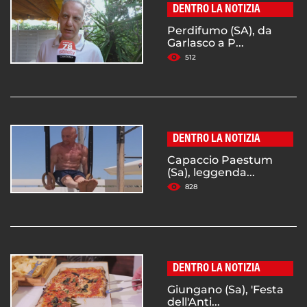
DENTRO LA NOTIZIA
Perdifumo (SA), da
Garlasco a P...
512
DENTRO LA NOTIZIA
Capaccio Paestum
(Sa), leggenda...
828
DENTRO LA NOTIZIA
Giungano (Sa), 'Festa
dell'Anti...