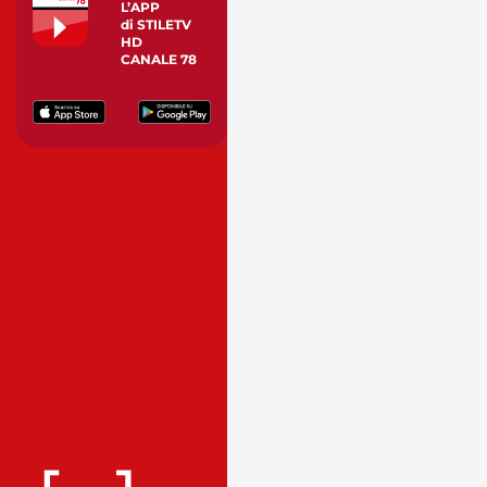
L’APP
di STILETV
HD
CANALE 78