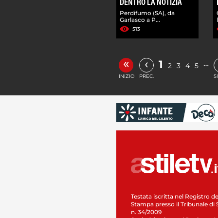
DENTRO LA NOTIZIA
Perdifumo (SA), da
Garlasco a P...
513
«
‹
1
…
2
3
4
5
INIZIO
PREC.
S
Testata iscritta nel Registro de
Stampa presso il Tribunale di 
n. 34/2009