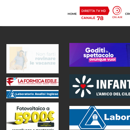
HOME
CR