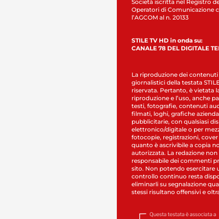
Società iscritta nel Registro de
Operatori di Comunicazione c
l’AGCOM al n. 20133
STILE TV HD in onda su:
CANALE 78 DEL DIGITALE T
La riproduzione dei contenuti
giornalistici della testata STI
riservata. Pertanto, è vietata l
riproduzione e l’uso, anche par
testi, fotografie, contenuti au
filmati, loghi, grafiche aziendal
pubblicitarie, con qualsiasi di
elettronico/digitale o per mez
fotocopie, registrazioni, cover
quanto è ascrivibile a copia n
autorizzata. La redazione non
responsabile dei commenti pr
sito. Non potendo esercitare 
controllo continuo resta dispo
eliminarli su segnalazione qual
stessi risultano offensivi e oltr