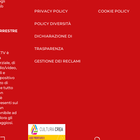
gli
/o
PRIVACY POLICY
COOKIE POLICY
POLICY DIVERSITÀ
ERRESTRE
DICHIARAZIONE DI
TRASPARENZA
LETV è
a
GESTIONE DEI RECLAMI
ziale, di
dio/video,
i e
spositivo
zo di
 e tutto
on
 è
esenti sul
un
nibile ad
ora gli
aggiosi.