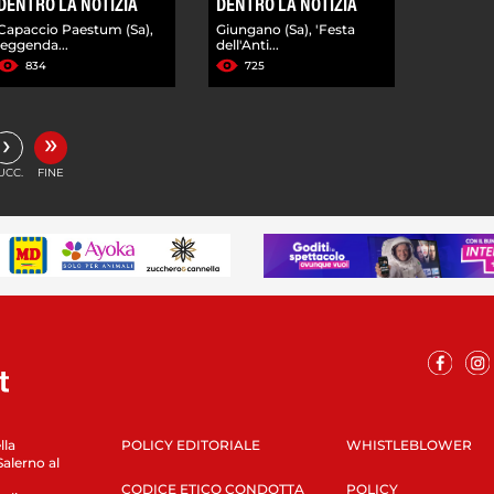
DENTRO LA NOTIZIA
DENTRO LA NOTIZIA
Capaccio Paestum (Sa),
Giungano (Sa), 'Festa
leggenda...
dell'Anti...
834
725
»
›
UCC.
FINE
lla
POLICY EDITORIALE
WHISTLEBLOWER
Salerno al
CODICE ETICO CONDOTTA
POLICY