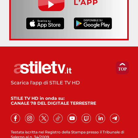
L’APP
Scarica l'app di STILE TV HD
STILE TV HD in onda su:
CANALE 78 DEL DIGITALE TERRESTRE
Testata iscritta nel Registro della Stampa presso il Tribunale di
Salerno al n. 34/2009