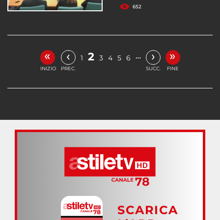
652
«
»
‹
›
2
…
1
3
4
5
6
INIZIO
PREC.
SUCC.
FINE
SCARICA