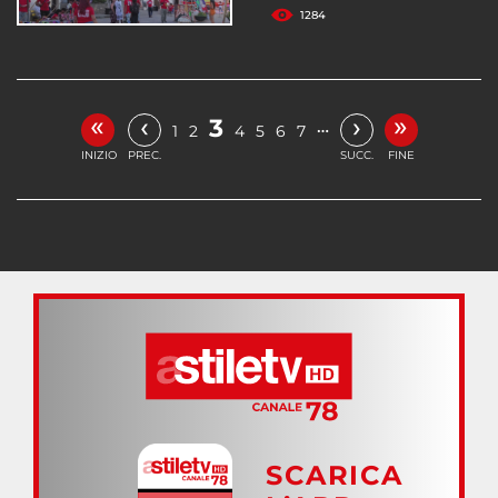
1284
«
»
‹
›
3
…
1
2
4
5
6
7
INIZIO
PREC.
SUCC.
FINE
SCARICA