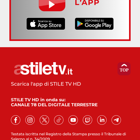
L’APP
Scarica l'app di STILE TV HD
STILE TV HD in onda su:
CANALE 78 DEL DIGITALE TERRESTRE
Testata iscritta nel Registro della Stampa presso il Tribunale di
Salerno al n. 34/2009