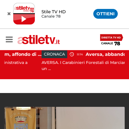
Stile TV HD
OTTIENI
Canale 78
Capaccio Paestum, affondo di Forza Italia: "Paolino è arrivato al capolinea"
CRONACA
11:54
iva a
AVERSA. I Carabinieri Forestali di Marcianise sorp
un ...