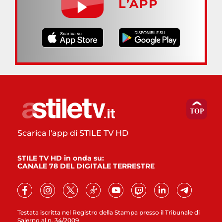
L’APP
Scarica l'app di STILE TV HD
STILE TV HD in onda su:
CANALE 78 DEL DIGITALE TERRESTRE
Testata iscritta nel Registro della Stampa presso il Tribunale di
Salerno al n. 34/2009