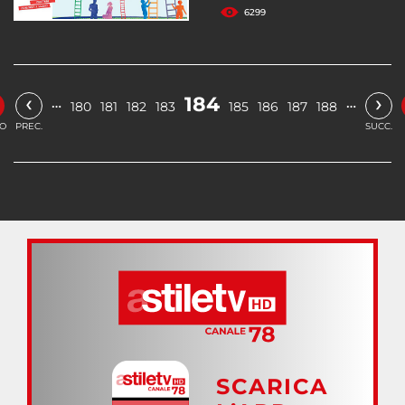
6299
‹
›
184
…
…
180
181
182
183
185
186
187
188
IO
PREC.
SUCC.
SCARICA