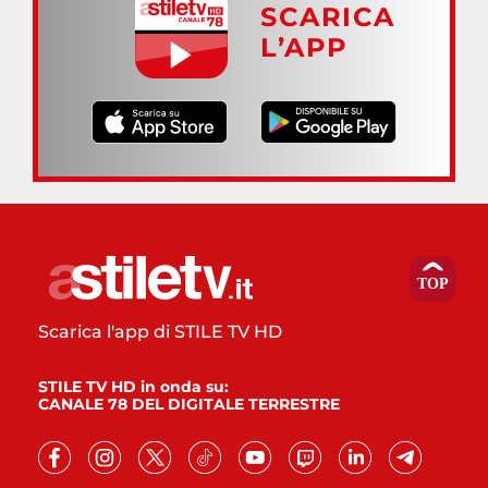
SCARICA
L’APP
Scarica l'app di STILE TV HD
STILE TV HD in onda su:
CANALE 78 DEL DIGITALE TERRESTRE