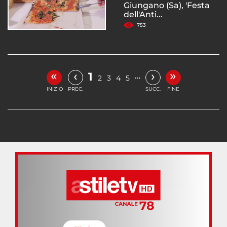
Giungano (Sa), 'Festa
dell'Anti...
753
«
»
‹
›
1
…
2
3
4
5
INIZIO
PREC.
SUCC.
FINE