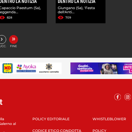
DENTRO LA NOTIZIA
DENTRO LA NOTIZIA
Capaccio Paestum (Sa),
Giungano (Sa), 'Festa
leggenda...
dell'Anti...
828
709
»
›
UCC.
FINE
lla
POLICY EDITORIALE
WHISTLEBLOWER
Salerno al
CODICE ETICO CONDOTTA
POLICY