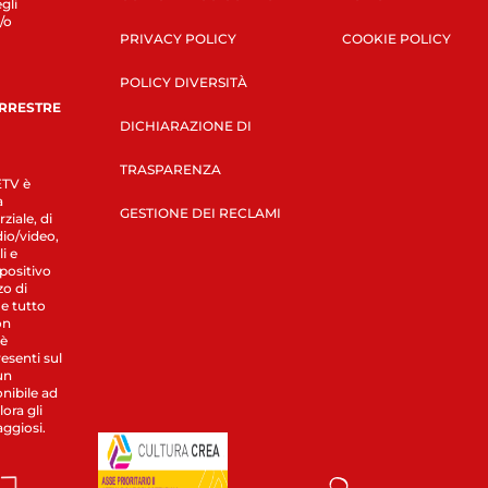
gli
/o
PRIVACY POLICY
COOKIE POLICY
POLICY DIVERSITÀ
ERRESTRE
DICHIARAZIONE DI
TRASPARENZA
LETV è
a
GESTIONE DEI RECLAMI
ziale, di
dio/video,
i e
spositivo
zo di
 e tutto
on
 è
esenti sul
un
nibile ad
ora gli
aggiosi.