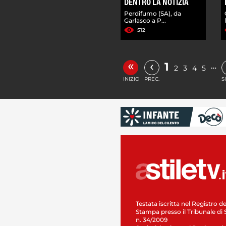
DENTRO LA NOTIZIA
Perdifumo (SA), da
Garlasco a P...
512
«
‹
1
…
2
3
4
5
INIZIO
PREC.
S
Testata iscritta nel Registro de
Stampa presso il Tribunale di 
n. 34/2009