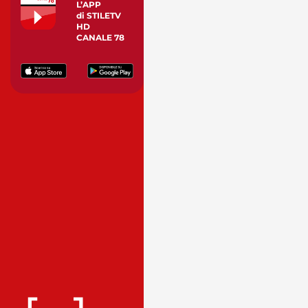
L’APP
di STILETV
HD
CANALE 78