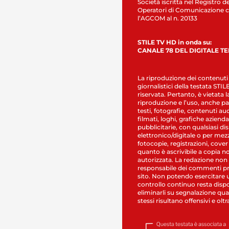
Società iscritta nel Registro de
Operatori di Comunicazione c
l’AGCOM al n. 20133
STILE TV HD in onda su:
CANALE 78 DEL DIGITALE T
La riproduzione dei contenuti
giornalistici della testata STI
riservata. Pertanto, è vietata l
riproduzione e l’uso, anche par
testi, fotografie, contenuti au
filmati, loghi, grafiche aziendal
pubblicitarie, con qualsiasi di
elettronico/digitale o per mez
fotocopie, registrazioni, cover
quanto è ascrivibile a copia n
autorizzata. La redazione non
responsabile dei commenti pr
sito. Non potendo esercitare 
controllo continuo resta dispo
eliminarli su segnalazione qual
stessi risultano offensivi e oltr