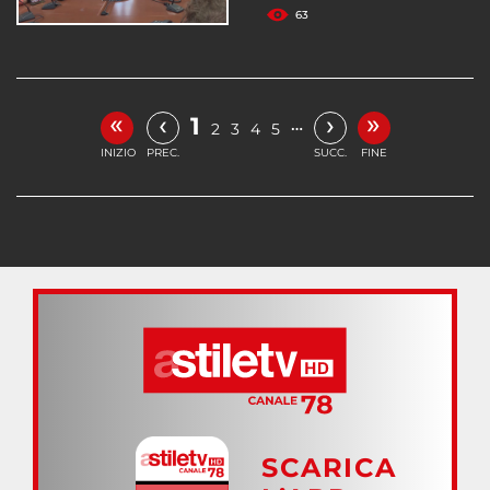
63
«
»
‹
›
1
…
2
3
4
5
INIZIO
PREC.
SUCC.
FINE
SCARICA