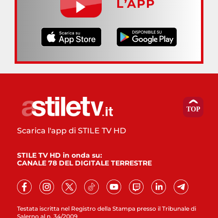
L’APP
Scarica l'app di STILE TV HD
STILE TV HD in onda su:
CANALE 78 DEL DIGITALE TERRESTRE
Testata iscritta nel Registro della Stampa presso il Tribunale di
Salerno al n. 34/2009