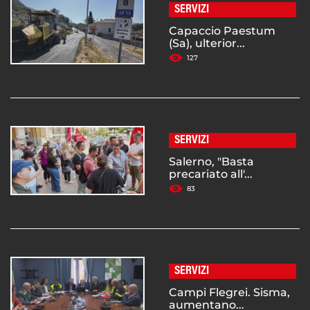
SERVIZI
Capaccio Paestum
(Sa), ulterior...
127
SERVIZI
Salerno, "Basta
precariato all'...
83
SERVIZI
Campi Flegrei. Sisma,
aumentano...