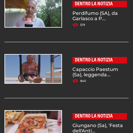
DENTRO LA NOTIZIA
Perdifumo (SA), da
Garlasco a P...
519
DENTRO LA NOTIZIA
Capaccio Paestum
(Sa), leggenda...
840
DENTRO LA NOTIZIA
Giungano (Sa), 'Festa
dell'Anti...