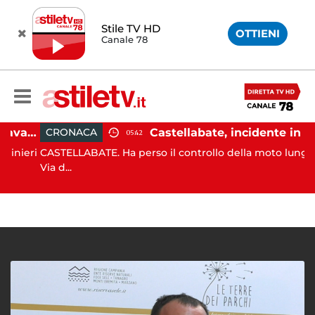
Stile TV HD
OTTIENI
Canale 78
Angri, scippano anziana davanti ad un negozio: tre arresti
Castellabate, incidente in moto: 27enne in ospedale
CRONACA
05:42
ieri
CASTELLABATE. Ha perso il controllo della moto lungo la
Via d...