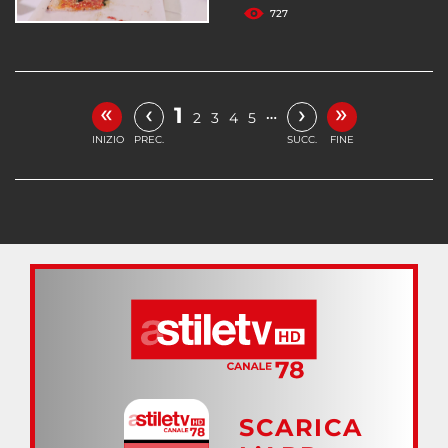
727
«
»
‹
›
1
…
2
3
4
5
INIZIO
PREC.
SUCC.
FINE
SCARICA