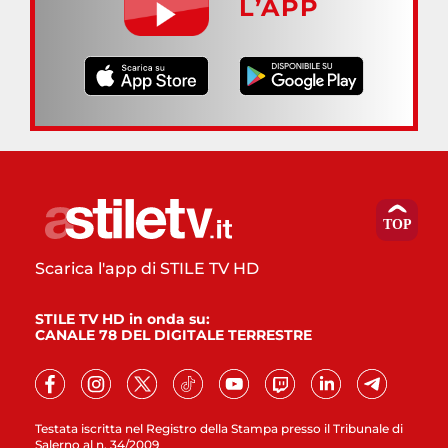
L’APP
Scarica l'app di STILE TV HD
STILE TV HD in onda su:
CANALE 78 DEL DIGITALE TERRESTRE
Testata iscritta nel Registro della Stampa presso il Tribunale di
Salerno al n. 34/2009