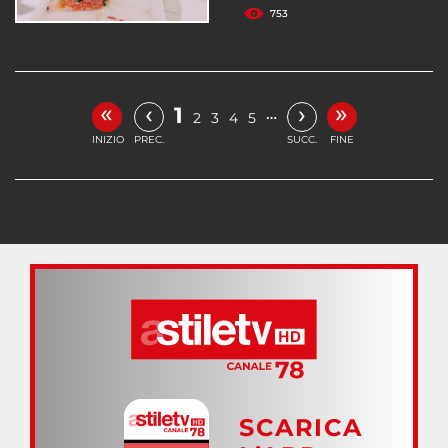
753
«
»
‹
›
1
…
2
3
4
5
INIZIO
PREC.
SUCC.
FINE
SCARICA