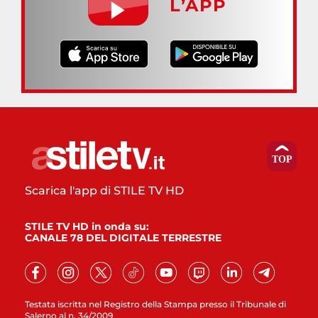
L’APP
Scarica l'app di STILE TV HD
STILE TV HD in onda su:
CANALE 78 DEL DIGITALE TERRESTRE
Testata iscritta nel Registro della Stampa presso il Tribunale di
Salerno al n. 34/2009