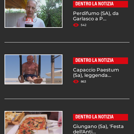
DENTRO LA NOTIZIA
Perdifumo (SA), da
Garlasco a P...
542
DENTRO LA NOTIZIA
Capaccio Paestum
(Sa), leggenda...
863
DENTRO LA NOTIZIA
Giungano (Sa), 'Festa
dell'Anti...