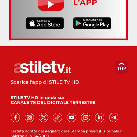
L’APP
Scarica l'app di STILE TV HD
STILE TV HD in onda su:
CANALE 78 DEL DIGITALE TERRESTRE
Testata iscritta nel Registro della Stampa presso il Tribunale di
Salerno al n. 34/2009