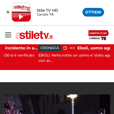
Stile TV HD
OTTIENI
Canale 78
Pontecagnano, incidente in autostrada: 5 giovani feriti
CRONACA
08:13
verificato
EBOLI. Nella notte un uomo e’ stato aggredito e fe
con ar...