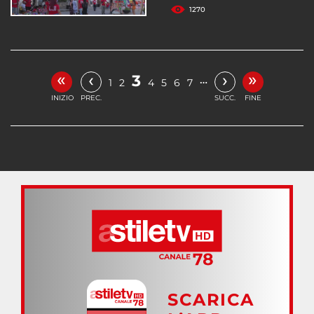
1270
«
»
‹
›
3
…
1
2
4
5
6
7
INIZIO
PREC.
SUCC.
FINE
SCARICA