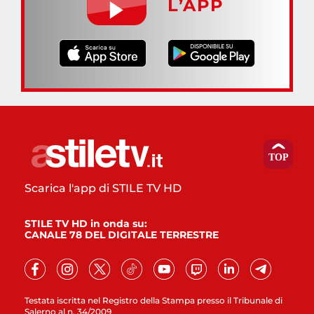
L’APP
Scarica l'app di STILE TV HD
STILE TV HD in onda su:
CANALE 78 DEL DIGITALE TERRESTRE
Testata iscritta nel Registro della Stampa presso il Tribunale di
Salerno al n. 34/2009