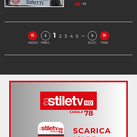
77
«
»
‹
›
1
…
2
3
4
5
INIZIO
PREC.
SUCC.
FINE
SCARICA