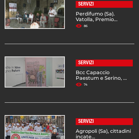
SERVIZI
Perdifumo (Sa).
Vatolla, Premio...
86
SERVIZI
Bcc Capaccio
Paestum e Serino, ...
74
SERVIZI
Agropoli (Sa), cittadini
incate...