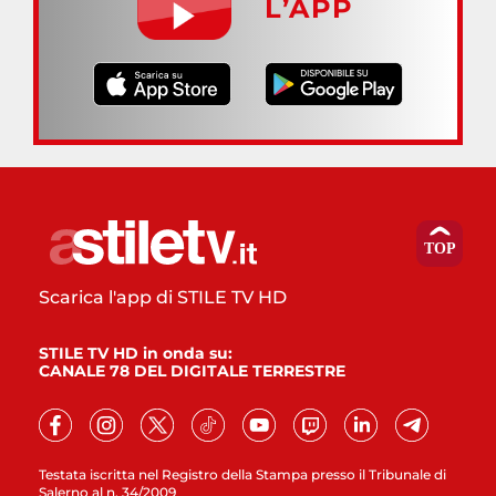
L’APP
Scarica l'app di STILE TV HD
STILE TV HD in onda su:
CANALE 78 DEL DIGITALE TERRESTRE
Testata iscritta nel Registro della Stampa presso il Tribunale di
Salerno al n. 34/2009