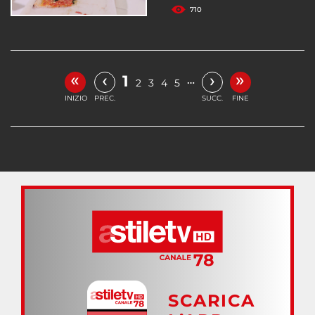
710
«
»
‹
›
1
…
2
3
4
5
INIZIO
PREC.
SUCC.
FINE
SCARICA