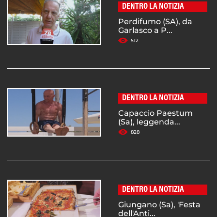
DENTRO LA NOTIZIA
Perdifumo (SA), da
Garlasco a P...
512
DENTRO LA NOTIZIA
Capaccio Paestum
(Sa), leggenda...
828
DENTRO LA NOTIZIA
Giungano (Sa), 'Festa
dell'Anti...