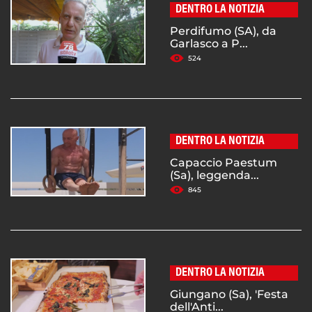
DENTRO LA NOTIZIA
Perdifumo (SA), da
Garlasco a P...
524
DENTRO LA NOTIZIA
Capaccio Paestum
(Sa), leggenda...
845
DENTRO LA NOTIZIA
Giungano (Sa), 'Festa
dell'Anti...