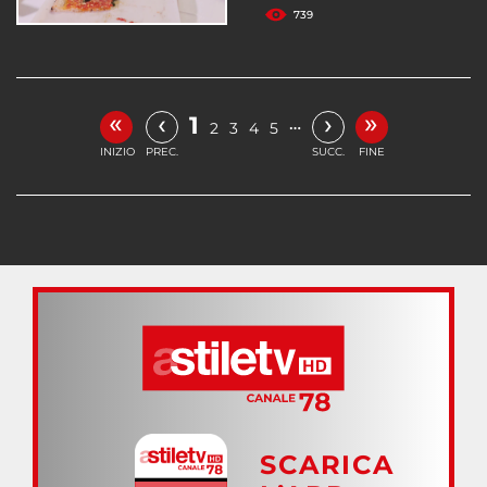
739
«
»
‹
›
1
…
2
3
4
5
INIZIO
PREC.
SUCC.
FINE
SCARICA