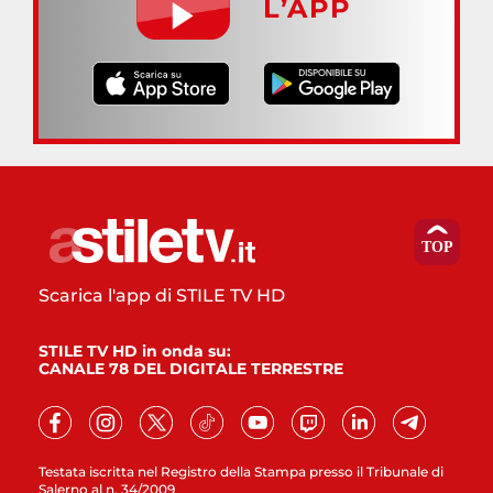
L’APP
Scarica l'app di STILE TV HD
STILE TV HD in onda su:
CANALE 78 DEL DIGITALE TERRESTRE
Testata iscritta nel Registro della Stampa presso il Tribunale di
Salerno al n. 34/2009