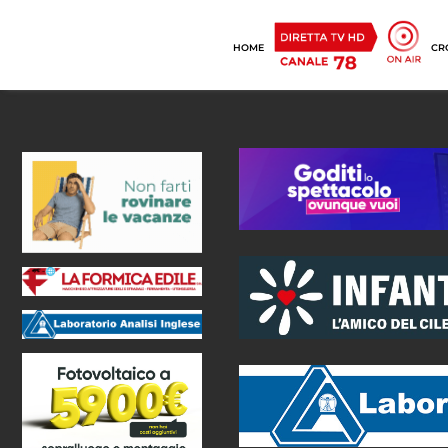
HOME
CR