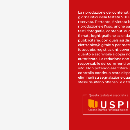
La riproduzione dei contenuti
giornalistici della testata STI
riservata. Pertanto, è vietata l
riproduzione e l’uso, anche par
testi, fotografie, contenuti au
filmati, loghi, grafiche aziendal
pubblicitarie, con qualsiasi di
elettronico/digitale o per mez
fotocopie, registrazioni, cover
quanto è ascrivibile a copia n
autorizzata. La redazione non
responsabile dei commenti pr
sito. Non potendo esercitare 
controllo continuo resta dispo
eliminarli su segnalazione qual
stessi risultano offensivi e oltr