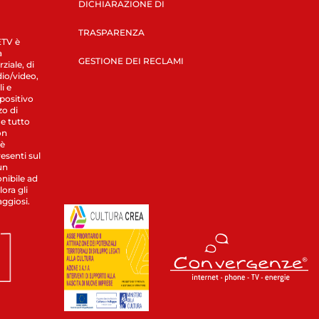
DICHIARAZIONE DI
TRASPARENZA
LETV è
a
GESTIONE DEI RECLAMI
ziale, di
dio/video,
i e
spositivo
zo di
 e tutto
on
 è
esenti sul
un
nibile ad
ora gli
aggiosi.