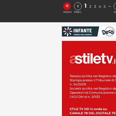
«
‹
1
…
2
3
4
5
INIZIO
PREC.
S
Testata iscritta nel Registro de
Stampa presso il Tribunale di 
n. 34/2009
Società iscritta nel Registro de
Operatori di Comunicazione c
l’AGCOM al n. 20133
STILE TV HD in onda su:
CANALE 78 DEL DIGITALE T