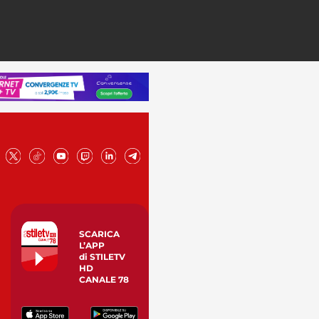
SCARICA
L’APP
di STILETV
HD
CANALE 78