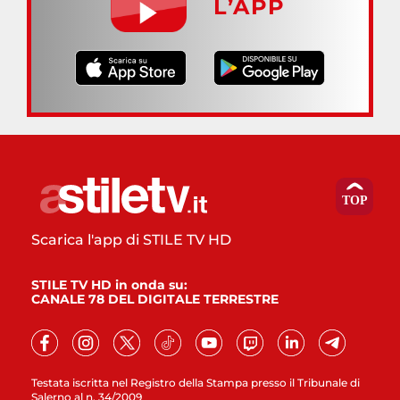
L’APP
Scarica l'app di STILE TV HD
STILE TV HD in onda su:
CANALE 78 DEL DIGITALE TERRESTRE
Testata iscritta nel Registro della Stampa presso il Tribunale di
Salerno al n. 34/2009