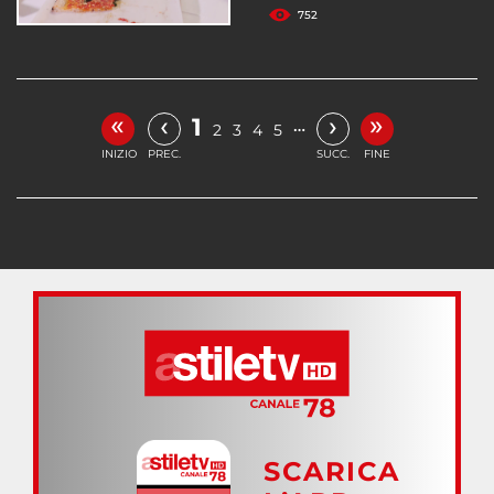
752
«
»
‹
›
1
…
2
3
4
5
INIZIO
PREC.
SUCC.
FINE
SCARICA