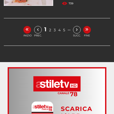
739
«
»
‹
›
1
…
2
3
4
5
INIZIO
PREC.
SUCC.
FINE
SCARICA