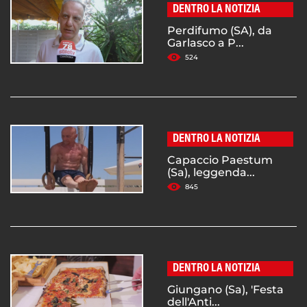
DENTRO LA NOTIZIA
Perdifumo (SA), da
Garlasco a P...
524
DENTRO LA NOTIZIA
Capaccio Paestum
(Sa), leggenda...
845
DENTRO LA NOTIZIA
Giungano (Sa), 'Festa
dell'Anti...