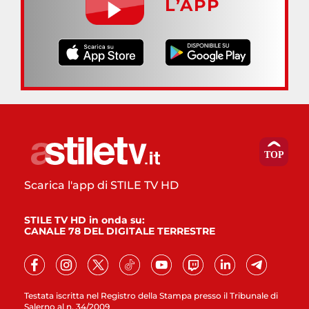
L’APP
Scarica l'app di STILE TV HD
STILE TV HD in onda su:
CANALE 78 DEL DIGITALE TERRESTRE
Testata iscritta nel Registro della Stampa presso il Tribunale di
Salerno al n. 34/2009