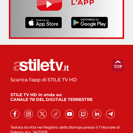
L’APP
Scarica l'app di STILE TV HD
STILE TV HD in onda su:
CANALE 78 DEL DIGITALE TERRESTRE
Testata iscritta nel Registro della Stampa presso il Tribunale di
Salerno al n. 34/2009