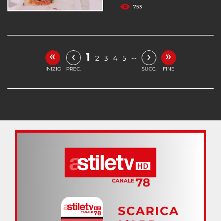
753
«
»
‹
›
1
…
2
3
4
5
INIZIO
PREC.
SUCC.
FINE
SCARICA