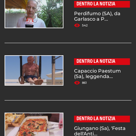
DENTRO LA NOTIZIA
Perdifumo (SA), da
Garlasco a P...
542
DENTRO LA NOTIZIA
Capaccio Paestum
(Sa), leggenda...
861
DENTRO LA NOTIZIA
Giungano (Sa), 'Festa
dell'Anti...