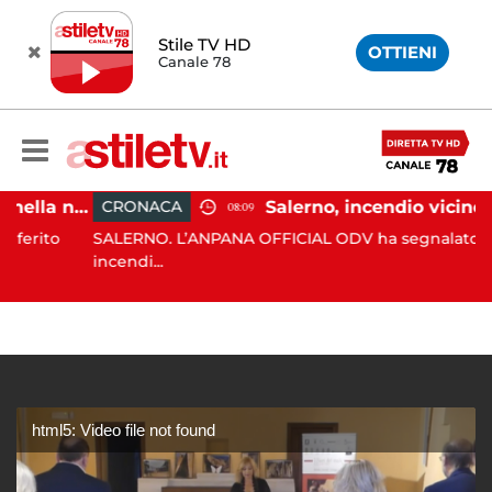
Stile TV HD
OTTIENI
Canale 78
Eboli, uomo aggredito nella notte: indagini in corso
Salerno, incendio
CRONACA
08:09
ito
SALERNO. L’ANPANA OFFICIAL ODV ha segnalato al 115 
incendi...
html5: Video file not found