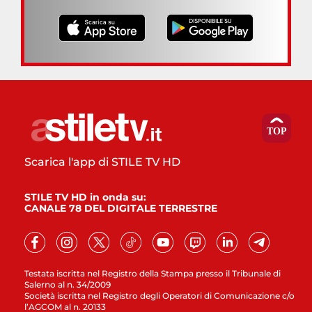
Scarica l'app di STILE TV HD
STILE TV HD in onda su:
CANALE 78 DEL DIGITALE TERRESTRE
Testata iscritta nel Registro della Stampa presso il Tribunale di
Salerno al n. 34/2009
Società iscritta nel Registro degli Operatori di Comunicazione c/o
l’AGCOM al n. 20133