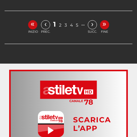
«
»
‹
›
1
…
2
3
4
5
INIZIO
PREC.
SUCC.
FINE
SCARICA
L’APP