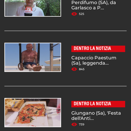
Perdifumo (SA), da
Garlasco a P...
525
DENTRO LA NOTIZIA
Capaccio Paestum
(Sa), leggenda...
845
DENTRO LA NOTIZIA
Giungano (Sa), 'Festa
dell'Anti...
739