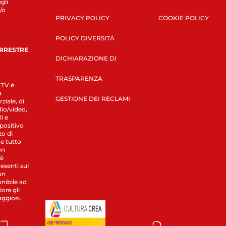
gli
/o
PRIVACY POLICY
COOKIE POLICY
POLICY DIVERSITÀ
ERRESTRE
DICHIARAZIONE DI
TRASPARENZA
LETV è
a
GESTIONE DEI RECLAMI
ziale, di
dio/video,
i e
spositivo
zo di
 e tutto
on
 è
esenti sul
un
nibile ad
ora gli
aggiosi.