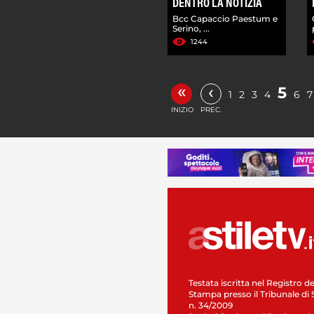
DENTRO LA NOTIZIA
Bcc Capaccio Paestum e
Serino, ...
1244
«
‹
5
1
2
3
4
6
7
INIZIO
PREC.
Testata iscritta nel Registro de
Stampa presso il Tribunale di 
n. 34/2009