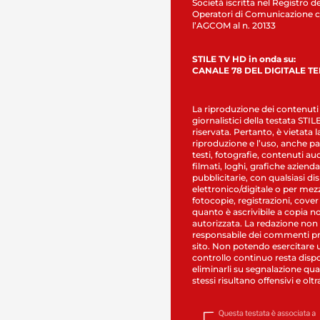
Società iscritta nel Registro de
Operatori di Comunicazione c
l’AGCOM al n. 20133
STILE TV HD in onda su:
CANALE 78 DEL DIGITALE T
La riproduzione dei contenuti
giornalistici della testata STI
riservata. Pertanto, è vietata l
riproduzione e l’uso, anche par
testi, fotografie, contenuti au
filmati, loghi, grafiche aziendal
pubblicitarie, con qualsiasi di
elettronico/digitale o per mez
fotocopie, registrazioni, cover
quanto è ascrivibile a copia n
autorizzata. La redazione non
responsabile dei commenti pr
sito. Non potendo esercitare 
controllo continuo resta dispo
eliminarli su segnalazione qual
stessi risultano offensivi e oltr