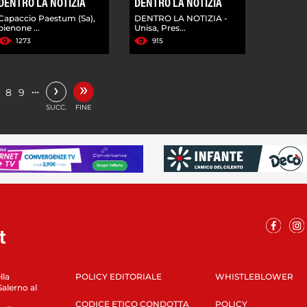
DENTRO LA NOTIZIA
DENTRO LA NOTIZIA
Capaccio Paestum (Sa),
DENTRO LA NOTIZIA -
pienone ...
Unisa, Pres...
1273
915
»
›
…
8
9
SUCC.
FINE
lla
POLICY EDITORIALE
WHISTLEBLOWER
Salerno al
CODICE ETICO CONDOTTA
POLICY