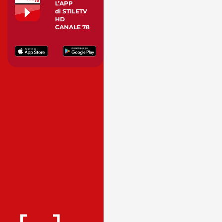
L’APP
di STILETV
HD
CANALE 78