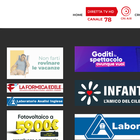
HOME
CR