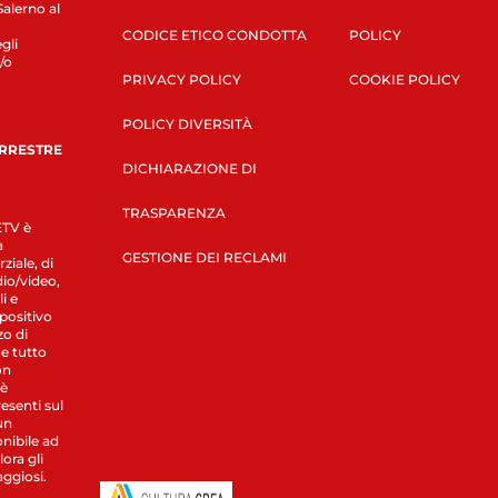
Salerno al
CODICE ETICO CONDOTTA
POLICY
gli
/o
PRIVACY POLICY
COOKIE POLICY
POLICY DIVERSITÀ
ERRESTRE
DICHIARAZIONE DI
TRASPARENZA
LETV è
a
GESTIONE DEI RECLAMI
ziale, di
dio/video,
i e
spositivo
zo di
 e tutto
on
 è
esenti sul
un
nibile ad
ora gli
aggiosi.