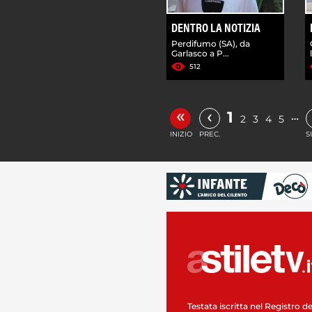
DENTRO LA NOTIZIA
Perdifumo (SA), da
Garlasco a P...
512
«
‹
1
…
2
3
4
5
INIZIO
PREC.
S
Testata iscritta nel Registro de