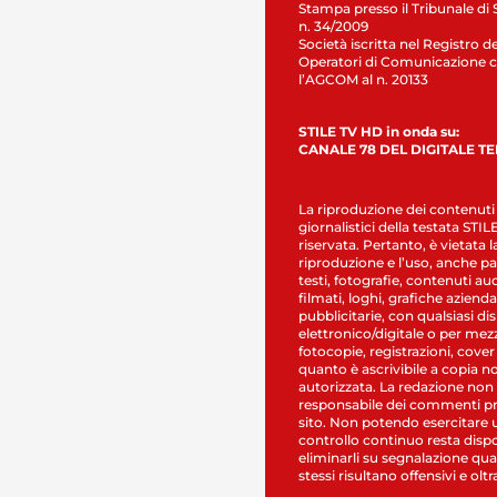
Stampa presso il Tribunale di 
n. 34/2009
Società iscritta nel Registro de
Operatori di Comunicazione c
l’AGCOM al n. 20133
STILE TV HD in onda su:
CANALE 78 DEL DIGITALE T
La riproduzione dei contenuti
giornalistici della testata STI
riservata. Pertanto, è vietata l
riproduzione e l’uso, anche par
testi, fotografie, contenuti au
filmati, loghi, grafiche aziendal
pubblicitarie, con qualsiasi di
elettronico/digitale o per mez
fotocopie, registrazioni, cover
quanto è ascrivibile a copia n
autorizzata. La redazione non
responsabile dei commenti pr
sito. Non potendo esercitare 
controllo continuo resta dispo
eliminarli su segnalazione qual
stessi risultano offensivi e oltr