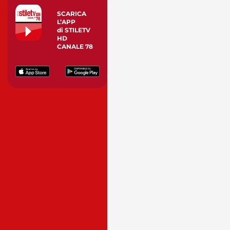
SCARICA
L’APP
di STILETV
HD
CANALE 78