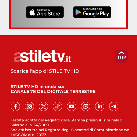
Scarica l'app di STILE TV HD
STILE TV HD in onda su:
CANALE 78 DEL DIGITALE TERRESTRE
Testata iscritta nel Registro della Stampa presso il Tribunale di
Salerno al n. 34/2009
Società iscritta nel Registro degli Operatori di Comunicazione c/o
l’AGCOM al n. 20133