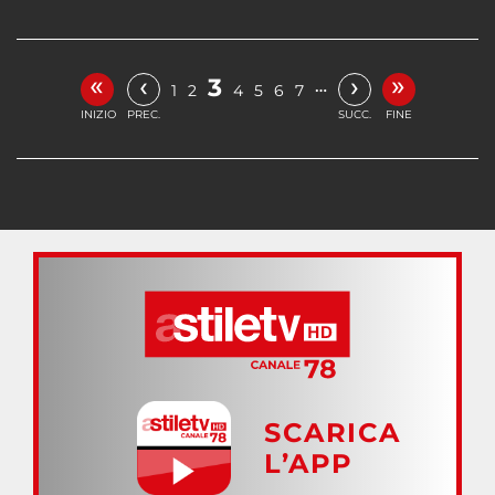
«
»
‹
›
3
…
1
2
4
5
6
7
INIZIO
PREC.
SUCC.
FINE
SCARICA
L’APP