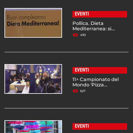
EVENTI
Pollica. Dieta
Mediterranea: si...
493
EVENTI
11^ Campionato del
Mondo 'Pizza...
627
EVENTI