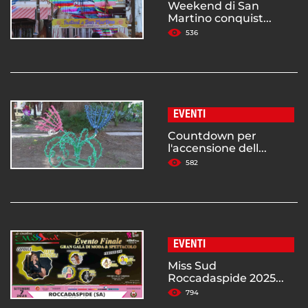
Weekend di San
Martino conquist...
536
EVENTI
Countdown per
l'accensione dell...
582
EVENTI
Miss Sud
Roccadaspide 2025...
794